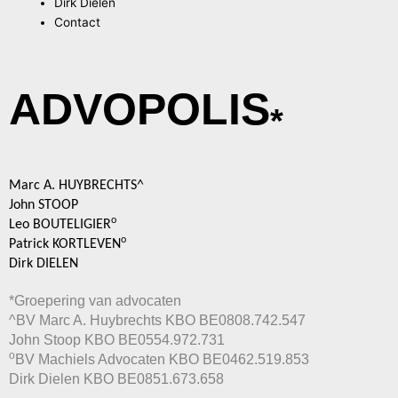
Dirk Dielen
Contact
ADVOPOLIS
*
Marc A. HUYBRECHTS^
John STOOP
o
Leo BOUTELIGIER
o
Patrick KORTLEVEN
Dirk DIELEN
*Groepering van advocaten
^BV Marc A. Huybrechts KBO BE0808.742.547
John Stoop KBO BE0554.972.731
o
BV Machiels Advocaten KBO BE0462.519.853
Dirk Dielen KBO BE0851.673.658