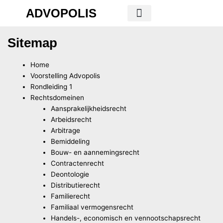
Skip
ADVOPOLIS
to
content
Areas of Legal Practice
Sitemap
Home
Voorstelling Advopolis
Rondleiding 1
Rechtsdomeinen
Aansprakelijkheidsrecht
Arbeidsrecht
Arbitrage
Bemiddeling
Bouw- en aannemingsrecht
Contractenrecht
Deontologie
Distributierecht
Familierecht
Familiaal vermogensrecht
Handels-, economisch en vennootschapsrecht